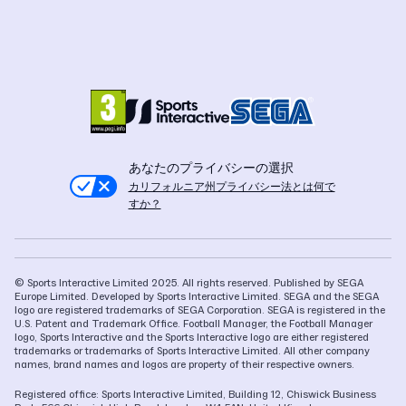
あなたのプライバシーの選択
カリフォルニア州プライバシー法とは何で
すか？
© Sports Interactive Limited 2025. All rights reserved. Published by SEGA
Europe Limited. Developed by Sports Interactive Limited. SEGA and the SEGA
logo are registered trademarks of SEGA Corporation. SEGA is registered in the
U.S. Patent and Trademark Office. Football Manager, the Football Manager
logo, Sports Interactive and the Sports Interactive logo are either registered
trademarks or trademarks of Sports Interactive Limited. All other company
names, brand names and logos are property of their respective owners.
Registered office: Sports Interactive Limited, Building 12, Chiswick Business