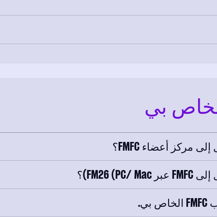
 مركز أعضاء FMFC؟
FM26 ()؟
ي.