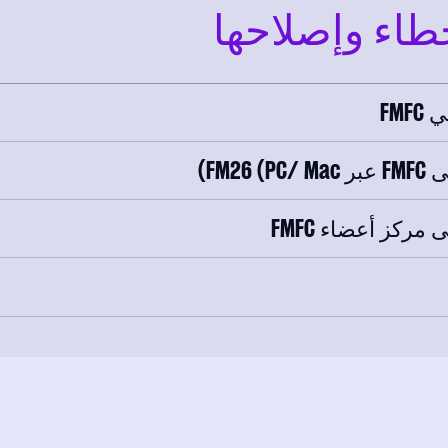
اء وإصلاحها
FM
FM2)
ركز أعضاء FMFC