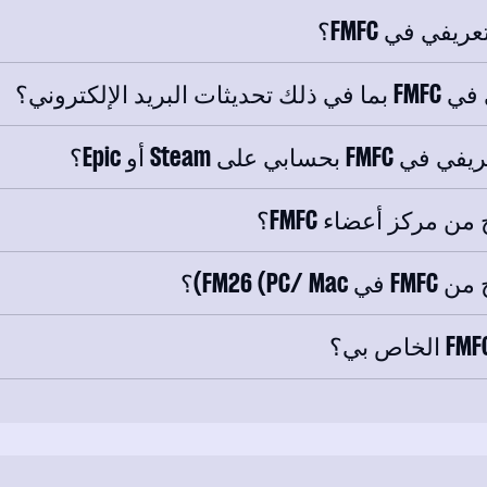
في في FMFC؟
لإلكتروني؟
ى Steam أو Epic؟
مركز أعضاء FMFC؟
FM26 )؟